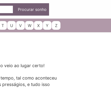
Procurar sonho
T
U
V
W
X
Y
Z
o veio ao lugar certo!
o tempo, tal como aconteceu
 presságios, e tudo isso