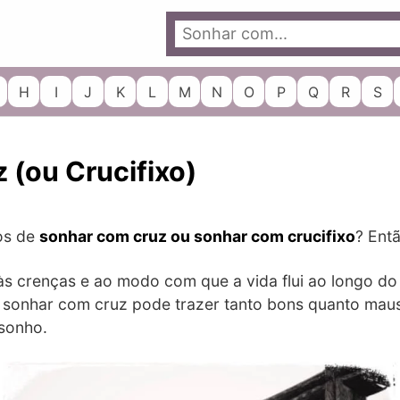
H
I
J
K
L
M
N
O
P
Q
R
S
 (ou Crucifixo)
os de
sonhar com cruz ou sonhar com crucifixo
? Entã
a às crenças e ao modo com que a vida flui ao longo d
, sonhar com cruz pode trazer tanto bons quanto maus
sonho.