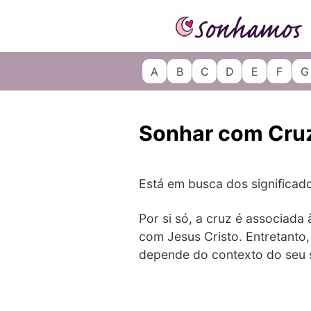
Skip
to
content
A
B
C
D
E
F
G
Sonhar com Cruz
Está em busca dos significad
Por si só, a cruz é associad
com Jesus Cristo. Entretanto
depende do contexto do seu 