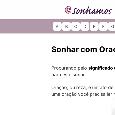
Skip
to
content
A
B
C
D
E
F
G
Sonhar com Ora
Procurando pelo
significado
para este sonho.
Oração, ou reza, é um ato de
uma oração você precisa ler n