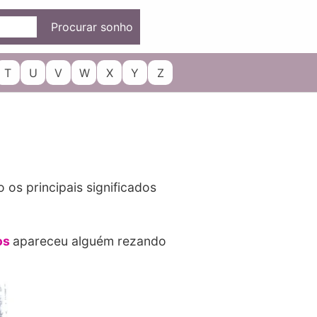
Procurar sonho
T
U
V
W
X
Y
Z
 os principais significados
os
apareceu alguém rezando