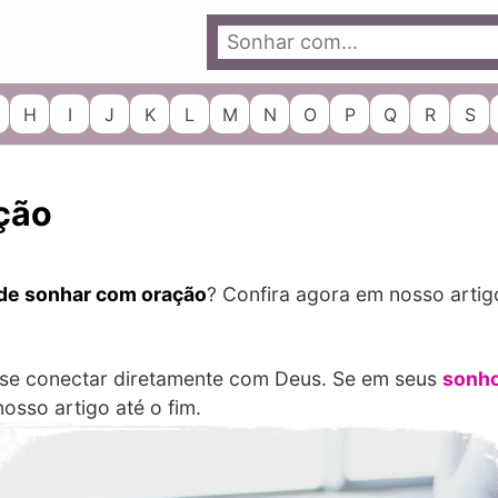
H
I
J
K
L
M
N
O
P
Q
R
S
ção
 de sonhar com oração
? Confira agora em nosso artigo
 se conectar diretamente com Deus. Se em seus
sonh
osso artigo até o fim.