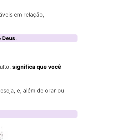
áveis em relação,
de Deus
.
lto,
significa que você
eseja, e, além de orar ou