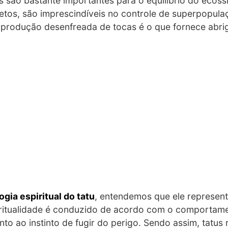
s são bastante importantes para o equilíbrio do ecoss
setos, são imprescindíveis no controle de superpopula
 produção desenfreada de tocas é o que fornece abri
ia espiritual do tatu
, entendemos que ele represen
piritualidade é conduzido de acordo com o comportam
to ao instinto de fugir do perigo. Sendo assim, tatus 