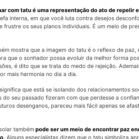
ar com tatu é uma representação do ato de repelir 
refa interna, em que você luta contra desejos desconfo
frustre os seus planos individuais. É um meio de pre
bém mostra que a imagem do tatu é o reflexo de paz, e
ara que o sonhador possa evoluir da melhor forma poss
sões, é dito que se trata do medo de rejeição. Ademais
r mais harmonia no dia a dia.
ignifica que está se isolando dos relacionamentos so
s do seu passado fizeram com que perdesse a confian
uturos desenganos, pareceu mais fácil apenas se afas
isolar também
pode ser um meio de encontrar paz e
to
. Alguns especialistas dizem que o tatu simboliza a