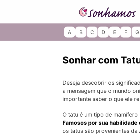
Skip
to
content
A
B
C
D
E
F
G
Sonhar com Tat
Deseja descobrir os significa
a mensagem que o mundo onír
importante saber o que ele r
O tatu é um tipo de mamífero
Famosos por sua habilidade 
os tatus são provenientes da 