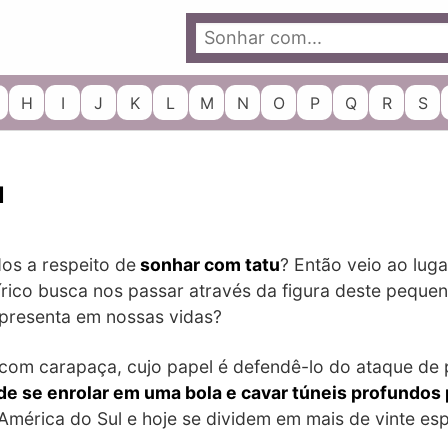
H
I
J
K
L
M
N
O
P
Q
R
S
u
dos a respeito de
sonhar com tatu
? Então veio ao lug
ico busca nos passar através da figura deste pequen
epresenta em nossas vidas?
 com carapaça, cujo papel é defendê-lo do ataque de 
de se enrolar em uma bola e cavar túneis profundos
América do Sul e hoje se dividem em mais de vinte es