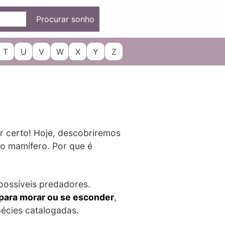
Procurar sonho
T
U
V
W
X
Y
Z
ar certo! Hoje, descobriremos
o mamífero. Por que é
possíveis predadores.
 para morar ou se esconder
,
pécies catalogadas.