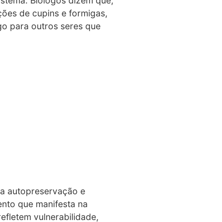
istema. Biólogos dizem que,
ções de cupins e formigas,
go para outros seres que
ta autopreservação e
ento que manifesta na
refletem vulnerabilidade,