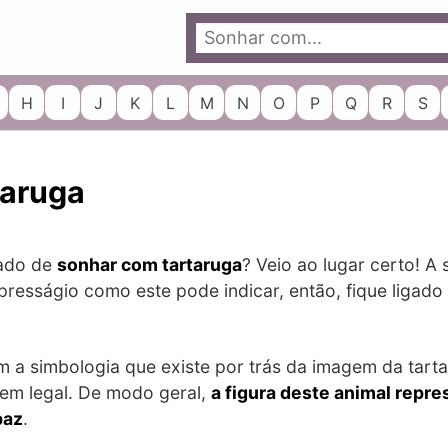
H
I
J
K
L
M
N
O
P
Q
R
S
taruga
cado de
sonhar com tartaruga
? Veio ao lugar certo! A 
resságio como este pode indicar, então, fique ligado
 a simbologia que existe por trás da imagem da tarta
 bem legal. De modo geral,
a figura deste animal repre
paz
.