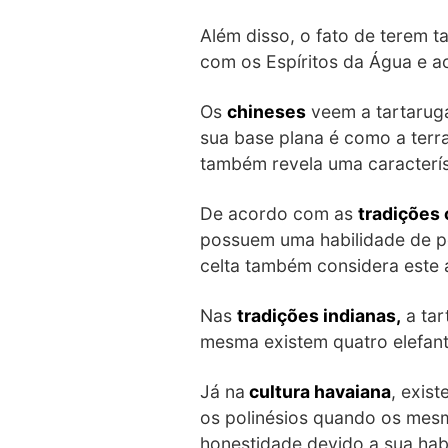
Além disso, o fato de terem t
com os Espíritos da Água e a
Os
chineses
veem a tartaruga
sua base plana é como a terra
também revela uma caracterí
De acordo com as
tradições 
possuem uma habilidade de pe
celta também considera este 
Nas
tradições indianas,
a tar
mesma existem quatro elefan
Já na
cultura havaiana
, exis
os polinésios quando os mesm
honestidade devido a sua habi