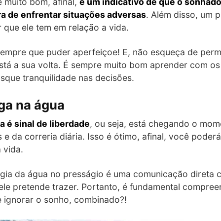
 muito bom, afinal,
é um indicativo de que o sonhado
ra de enfrentar situações adversas
. Além disso, um 
 que ele tem em relação a vida.
 sempre que puder aperfeiçoe! E, não esqueça de pe
stá a sua volta. É sempre muito bom aprender com o
usque tranquilidade nas decisões.
ga na água
 é sinal de liberdade
, ou seja, está chegando o mo
e da correria diária. Isso é ótimo, afinal, você poder
 vida.
ogia da água no presságio é uma comunicação direta 
e pretende trazer. Portanto, é fundamental compreen
e ignorar o sonho, combinado?!