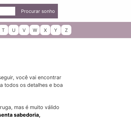
Procurar sonho
T
U
V
W
X
Y
Z
seguir, você vai encontrar
 a todos os detalhes e boa
ruga, mas é muito válido
senta sabedoria,