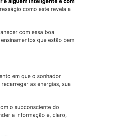
r é alguém inteligente e com
presságio como este revela a
rmanecer com essa boa
s ensinamentos que estão bem
mento em que o sonhador
á recarregar as energias, sua
com o subconsciente do
der a informação e, claro,