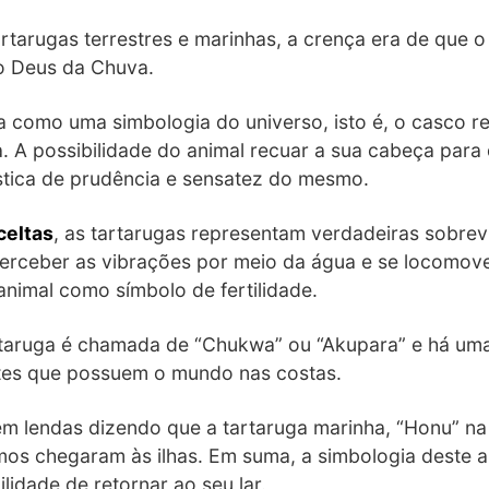
artarugas terrestres e marinhas, a crença era de que 
o Deus da Chuva.
 como uma simbologia do universo, isto é, o casco r
. A possibilidade do animal recuar a sua cabeça para 
stica de prudência e sensatez do mesmo.
celtas
, as tartarugas representam verdadeiras sobrev
rceber as vibrações por meio da água e se locomover
animal como símbolo de fertilidade.
taruga é chamada de “Chukwa” ou “Akupara” e há um
tes que possuem o mundo nas costas.
tem lendas dizendo que a tartaruga marinha, “Honu” na 
os chegaram às ilhas. Em suma, a simbologia deste an
lidade de retornar ao seu lar.