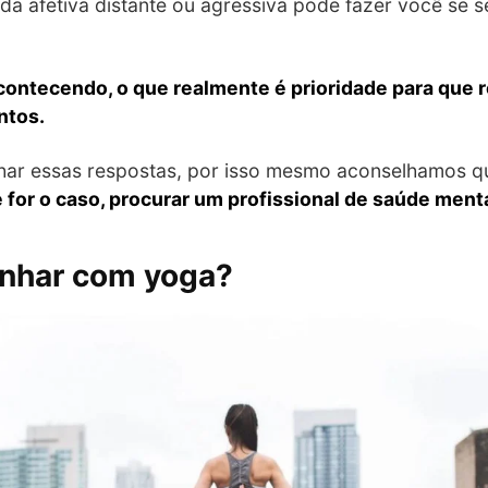
a afetiva distante ou agressiva pode fazer você se se
contecendo, o que realmente é prioridade para que 
ntos.
char essas respostas, por isso mesmo aconselhamos 
e for o caso, procurar um profissional de saúde menta
onhar com yoga?