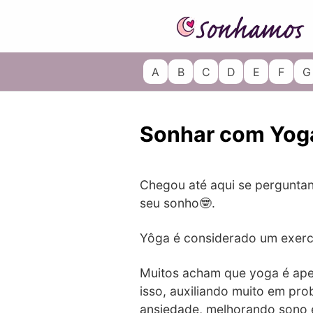
Skip
to
content
A
B
C
D
E
F
G
Sonhar com Yoga
Chegou até aqui se pergunt
seu sonho🤓.
Yôga é considerado um exercí
Muitos acham que yoga é apen
isso, auxiliando muito em pr
ansiedade, melhorando sono e