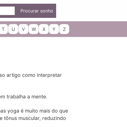
Procurar sonho
T
U
V
W
X
Y
Z
so artigo como interpretar
ém trabalha a mente.
mas yoga é muito mais do que
e tônus muscular, reduzindo