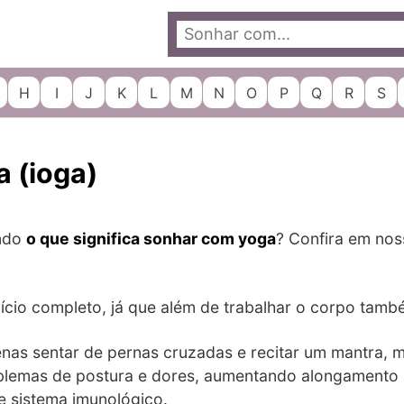
H
I
J
K
L
M
N
O
P
Q
R
S
 (ioga)
ando
o que significa sonhar com yoga
? Confira em nos
cio completo, já que além de trabalhar o corpo tamb
as sentar de pernas cruzadas e recitar um mantra, 
oblemas de postura e dores, aumentando alongamento 
 sistema imunológico.