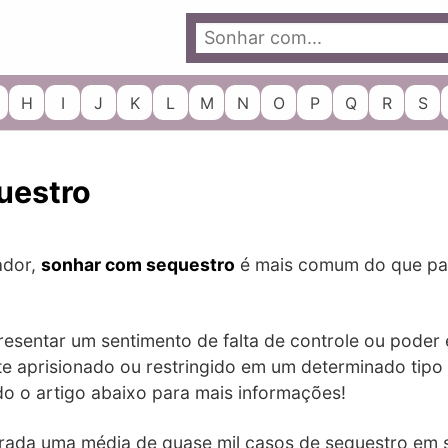
H
I
J
K
L
M
N
O
P
Q
R
S
uestro
ador,
sonhar com sequestro
é mais comum do que par
esentar um sentimento de falta de controle ou poder
te aprisionado ou restringido em um determinado tipo
do o artigo abaixo para mais informações!
strada uma média de quase mil casos de sequestro em