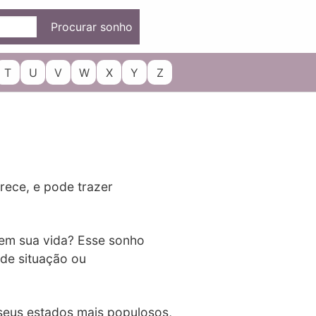
Procurar sonho
T
U
V
W
X
Y
Z
ece, e pode trazer
 em sua vida? Esse sonho
 de situação ou
 seus estados mais populosos,