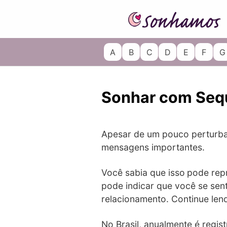
Skip
to
content
A
B
C
D
E
F
G
Sonhar com Seq
Apesar de um pouco perturb
mensagens importantes.
Você sabia que isso
pode repr
pode indicar que você se sen
relacionamento. Continue len
No Brasil, anualmente é regi