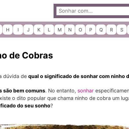
H
I
J
K
L
M
N
O
P
Q
R
S
ho de Cobras
a dúvida de
qual o significado de sonhar com ninho 
s são bem comuns
. No entanto,
sonhar
especificamen
Existe o dito popular que chama ninho de cobra um l
ificado do seu sonho
?