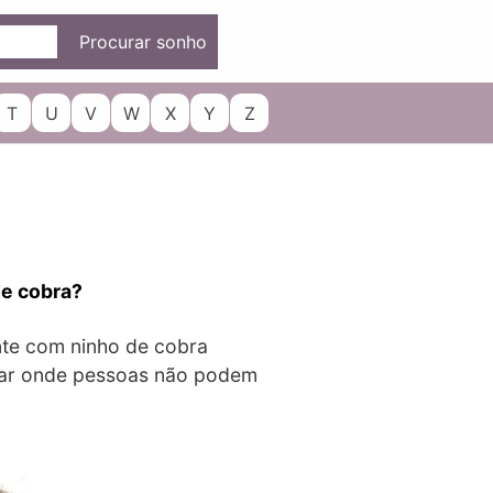
Procurar sonho
T
U
V
W
X
Y
Z
de cobra?
te com ninho de cobra
ugar onde pessoas não podem