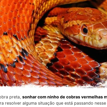
obra preta,
sonhar com ninho de cobras vermelhas m
a resolver alguma situação que está passando ness