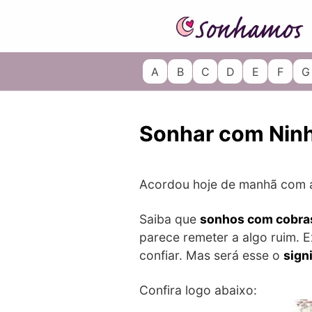
Skip
to
content
A
B
C
D
E
F
G
Sonhar com Nin
Acordou hoje de manhã com 
Saiba que
sonhos com cobra
parece remeter a algo ruim. 
confiar. Mas será esse o
sign
Confira logo abaixo: