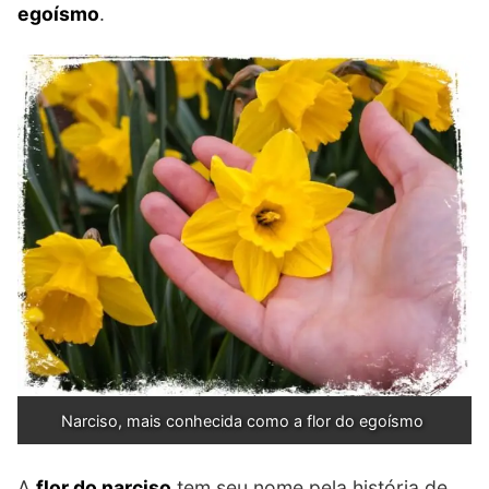
egoísmo
.
Narciso, mais conhecida como a flor do egoísmo
A
flor do narciso
tem seu nome pela história de