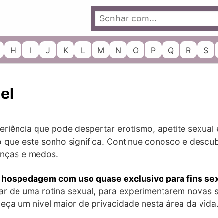
H
I
J
K
L
M
N
O
P
Q
R
S
el
riência que pode despertar erotismo, apetite sexual 
so que este sonho significa. Continue conosco e des
anças e medos.
e hospedagem com uso quase exclusivo para fins se
ar de uma rotina sexual, para experimentarem novas 
peça um nível maior de privacidade nesta área da vida