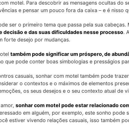
om motel. Para descobrir as mensagens ocultas do se
vivências e pensar um pouco fora da caixa – e é nisso 
ode ser o primeiro tema que passa pela sua cabeças.
 decisão e das suas dificuldades nesse processo
. 
m forte desejo por mudanças.
motel
também pode significar um próspero, de abundân
o que pode conter boas simbologias e presságios pa
ntros casuais, sonhar com motel também pode trazer m
onsiderar o contextos e o máximos de elementos pres
emoções, os seus desejos e o seu contexto atual de vi
é amor,
sonhar com motel pode estar relacionado com
nteressado em alguém, por exemplo, este sonho pode s
você estiver vivendo relações casuais, isso também p