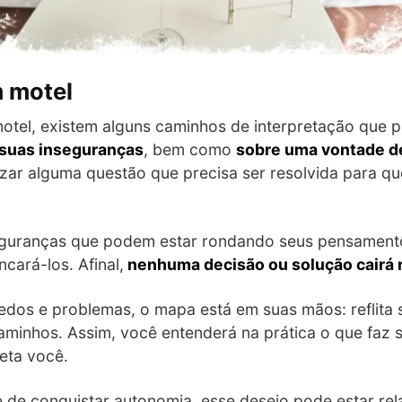
m motel
otel, existem alguns caminhos de interpretação que 
 suas inseguranças
, bem como
sobre uma vontade d
zar alguma questão que precisa ser resolvida para q
eguranças que podem estar rondando seus pensamento
cará-los. Afinal,
nenhuma decisão ou solução cairá n
medos e problemas, o mapa está em suas mãos: reflita 
aminhos. Assim, você entenderá na prática o que faz s
eta você.
 de conquistar autonomia, esse desejo pode estar re