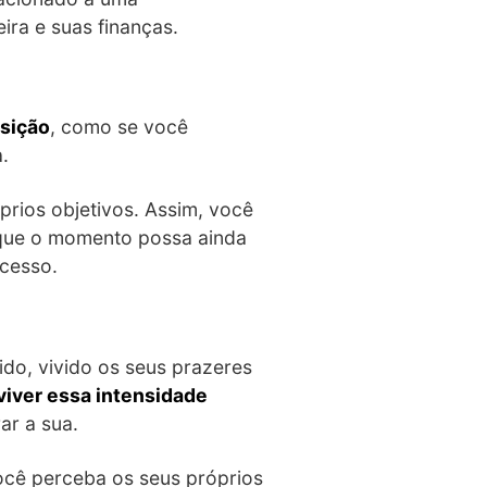
eira e suas finanças.
nsição
, como se você
.
rios objetivos. Assim, você
 que o momento possa ainda
ucesso.
tido, vivido os seus prazeres
viver essa intensidade
ar a sua.
você perceba os seus próprios