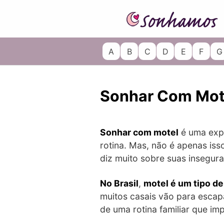
Skip
to
content
A
B
C
D
E
F
G
Sonhar Com Mot
Sonhar com motel
é uma expe
rotina. Mas, não é apenas is
diz muito sobre suas insegur
No Brasil
,
motel é um tipo d
muitos casais vão para escap
de uma rotina familiar que im