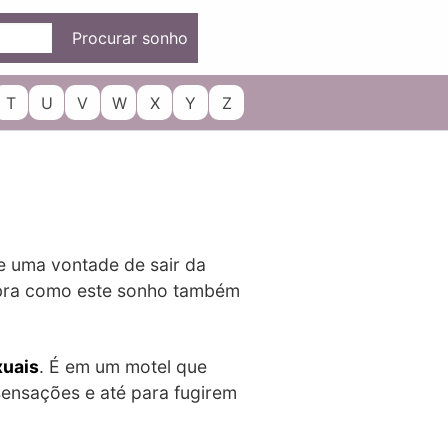
Procurar sonho
T
U
V
W
X
Y
Z
e uma vontade de sair da
cubra como este sonho também
xuais
. É em um motel que
sensações e até para fugirem
.