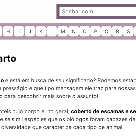
H
I
J
K
L
M
N
O
P
Q
R
S
arto
to
e está em busca de seu significado? Podemos estab
se presságio e que tipo mensagem ele traz para nossas
o para descobrir mais sobre o assunto!
teis cujo corpo é, no geral,
coberto de escamas e se
 seis mil espécies que os biólogos foram capazes de 
diversidade que caracteriza cada tipo de animal.