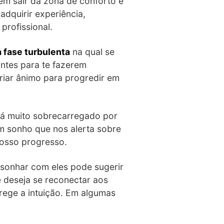
em sair da zona de conforto e
dquirir experiência,
profissional.
 fase turbulenta
na qual se
ntes para te fazerem
criar ânimo para progredir em
tá muito sobrecarregado por
um sonho que nos alerta sobre
nosso progresso.
 sonhar com eles pode sugerir
e deseja se reconectar aos
 rege a intuição. Em algumas