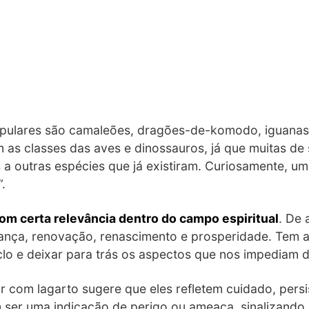
pulares são camaleões, dragões-de-komodo, iguanas 
as classes das aves e dinossauros, já que muitas de s
a outras espécies que já existiram. Curiosamente, um
.
om certa relevância dentro do campo espiritual
. De
ança, renovação, renascimento e prosperidade. Tem 
o e deixar para trás os aspectos que nos impediam d
r com lagarto sugere que eles refletem cuidado, persis
m ser uma indicação de perigo ou ameaça, sinalizand