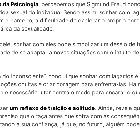
da Psicologia
, percebemos que Sigmund Freud conc
da sexual do indivíduo. Sendo assim, sonhar com laga
m o parceiro, a dificuldade de explorar o próprio corp
 área da sexualidade.
ele, sonhar com eles pode simbolizar um desejo de 
dade de se adaptar a novas situações com o intuito d
a do Inconsciente”, conclui que sonhar com lagartos é
moções ocultas e criar coragem para enfrentá-las. Há
 é necessário lutar contra o medo para encarar o qu
 ser
um reflexo de traição e solitude
. Ainda, revela q
preciso que o faça antes que sofra com as consequênc
ndo a sua confiança, já que, no futuro, alguém pode v