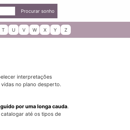
Procurar sonho
T
U
V
W
X
Y
Z
elecer interpretações
 vidas no plano desperto.
guido por uma longa cauda
.
catalogar até os tipos de