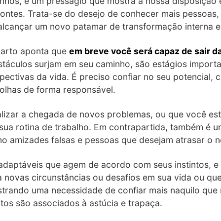
nhos, é um presságio que mostra a nossa disposição 
ontes. Trata-se do desejo de conhecer mais pessoas, a
alcançar um novo patamar de transformação interna e 
garto aponta que
em breve você será capaz de sair da
stáculos surjam em seu caminho, são estágios importa
ectivas da vida. É preciso confiar no seu potencial, 
colhas de forma responsável.
alizar a chegada de novos problemas, ou que você es
 sua rotina de trabalho. Em contrapartida, também é 
o amizades falsas e pessoas que desejam atrasar o 
 adaptáveis que agem de acordo com seus instintos, e
a novas circunstâncias ou desafios em sua vida ou qu
ostrando uma necessidade de confiar mais naquilo que
rtos são associados à astúcia e trapaça.