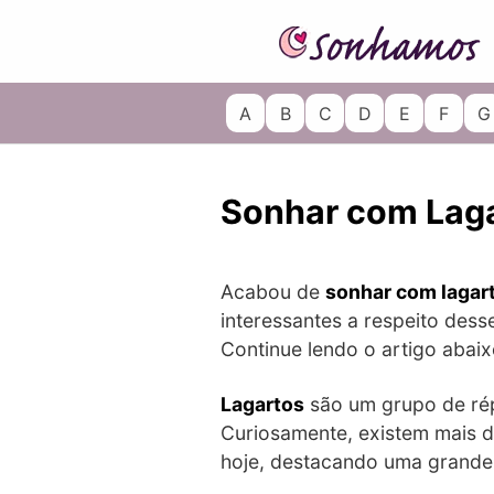
Skip
to
content
A
B
C
D
E
F
G
Sonhar com Lag
Acabou de
sonhar com lagar
interessantes a respeito des
Continue lendo o artigo abaix
Lagartos
são um grupo de rép
Curiosamente, existem mais de
hoje, destacando uma grande 