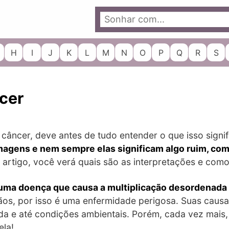
H
I
J
K
L
M
N
O
P
Q
R
S
cer
câncer, deve antes de tudo entender o que isso signif
magens e nem sempre elas significam algo ruim, co
artigo, você verá quais são as interpretações e como
ma doença que causa a multiplicação desordenada 
gãos, por isso é uma enfermidade perigosa. Suas caus
vida e até condições ambientais. Porém, cada vez mai
ela!