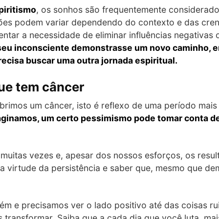
piritismo
, os sonhos são frequentemente considerad
tações podem variar dependendo do contexto e das cr
tar a necessidade de eliminar influências negativas 
seu inconsciente demonstrasse um novo caminho, e
recisa buscar uma outra jornada espiritual.
ue tem câncer
mos um câncer, isto é reflexo de uma período mais 
aginamos, um certo pessimismo pode tomar conta de
muitas vezes e, apesar dos nossos esforços, os resu
da virtude da persistência e saber que, mesmo que de
ém e precisamos ver o lado positivo até das coisas ru
s transformar. Saiba que a cada dia que você luta, mai