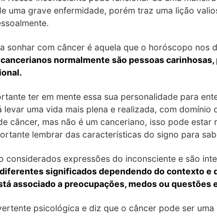
 uma grave enfermidade, porém traz uma lição valios
essoalmente.
 a sonhar com câncer é aquela que o horóscopo nos 
s cancerianos normalmente são pessoas carinhosas, p
onal.
portante ter em mente essa sua personalidade para en
levar uma vida mais plena e realizada, com domínio d
e câncer, mas não é um canceriano, isso pode estar 
portante lembrar das características do signo para s
o considerados expressões do inconsciente e são int
diferentes significados dependendo do contexto e 
stá associado a preocupações, medos ou questões e
vertente psicológica e diz que o câncer pode ser um