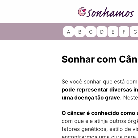
Skip
to
content
A
B
C
D
E
F
G
Sonhar com Cân
Se você sonhar que está com 
pode representar diversas i
uma doença tão grave.
Neste 
O câncer é conhecido como u
com que ele atinja outros ór
fatores genéticos, estilo de 
encontrarmos uma cura para 