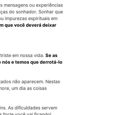
os mensagens ou experiências
enças do sonhador. Sonhar que
ou impurezas espirituais em
m que você deverá deixar
triste em nossa vida.
Se as
 nós e temos que derrotá-lo
ltados não aparecem. Nestas
more, um dia as coisas
ins. As dificuldades servem
s forte você vai ficando!