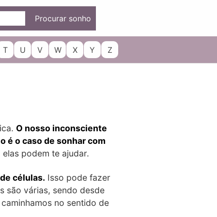
Procurar sonho
T
U
V
W
X
Y
Z
ica.
O nosso inconsciente
mo é o caso de sonhar com
 elas podem te ajudar.
de células.
Isso pode fazer
as são várias, sendo desde
s, caminhamos no sentido de