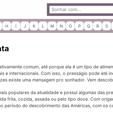
H
I
J
K
L
M
N
O
P
Q
R
S
ata
lativamente comum, até porque ela é um tipo de alim
s e internacionais. Com isso, o presságio pode até i
ezes existe uma mensagem pro sonhador. Vem descobri
ais populares da atualidade e possui algumas das pr
da frita, cozida, assada ou pelo tipo doce. Com orig
no período do descobrimento das Américas, com os c