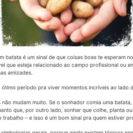
 batata é um sinal de que coisas boas te esperam no f
vel que esteja relacionado ao campo profissional ou
nas amizades.
m ótimo período pra viver momentos incríveis ao lado 
s não mudam muito. Se o sonhador comia uma batata,
nto que, por outro lado, sonhar que colhe, planta ou
 trabalho – e isso é um bom sinal pra quem estiver 
simbologias gerais, porque ainda existem tópicos esp