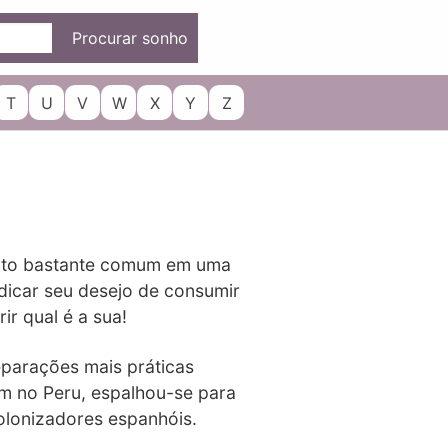
Procurar sonho
T
U
V
W
X
Y
Z
ento bastante comum em uma
ndicar seu desejo de consumir
r qual é a sua!
eparações mais práticas
em no Peru, espalhou-se para
olonizadores espanhóis.