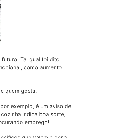
uturo. Tal qual foi dito
 emocional, como aumento
de quem gosta.
 por exemplo, é um aviso de
 cozinha indica boa sorte,
procurando emprego!
ecíficos que valem a pena