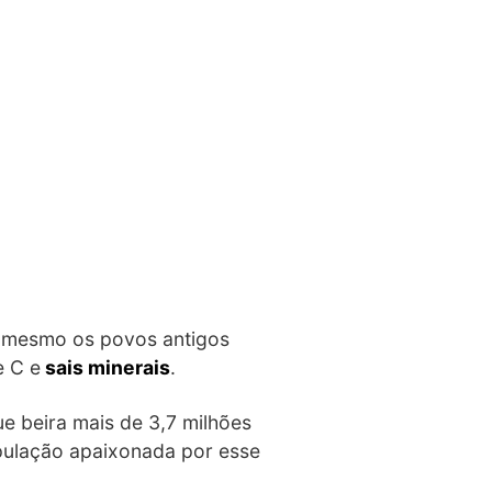
té mesmo os povos antigos
e C e
sais minerais
.
e beira mais de 3,7 milhões
pulação apaixonada por esse