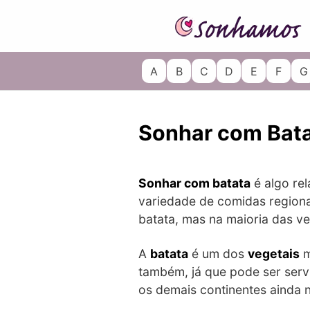
Skip
to
content
A
B
C
D
E
F
G
Sonhar com Bat
Sonhar com batata
é algo re
variedade de comidas regionai
batata, mas na maioria das v
A
batata
é um dos
vegetais
m
também, já que pode ser servi
os demais continentes ainda 